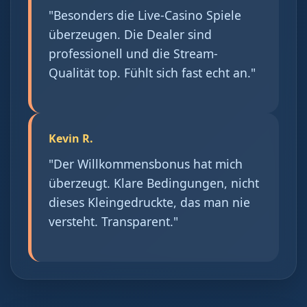
"Besonders die Live-Casino Spiele
überzeugen. Die Dealer sind
professionell und die Stream-
Qualität top. Fühlt sich fast echt an."
Kevin R.
"Der Willkommensbonus hat mich
überzeugt. Klare Bedingungen, nicht
dieses Kleingedruckte, das man nie
versteht. Transparent."