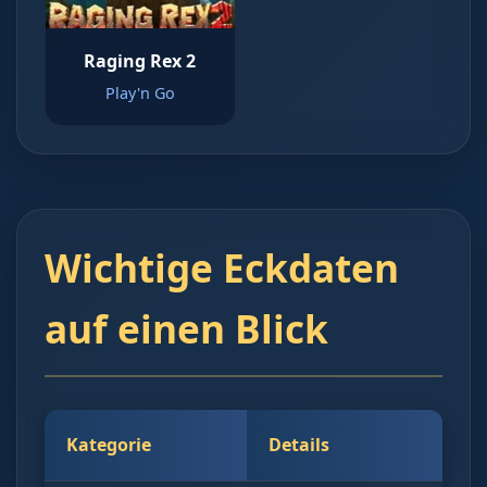
Raging Rex 2
Play'n Go
Wichtige Eckdaten
auf einen Blick
Kategorie
Details