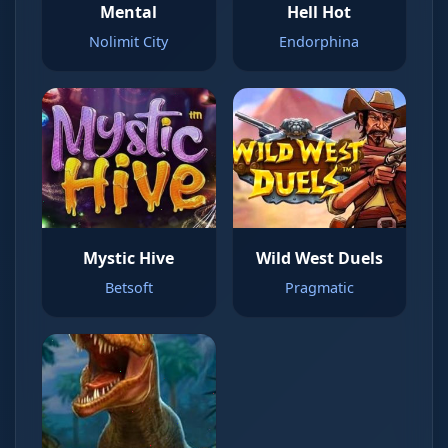
Mental
Hell Hot
Nolimit City
Endorphina
Mystic Hive
Wild West Duels
Betsoft
Pragmatic