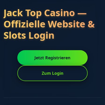
Jack Top Casino —
Offizielle Website &
Slots Login
Jetzt Registrieren
Zum Login