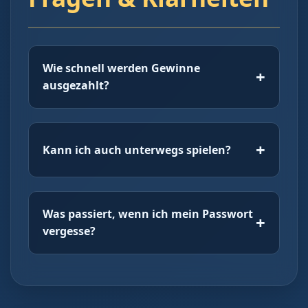
Wie schnell werden Gewinne
+
ausgezahlt?
Auszahlungen werden nach erfolgreicher
Verifizierung in der Regel innerhalb von 24
+
Kann ich auch unterwegs spielen?
Stunden bearbeitet. Die tatsächliche
Gutschrift auf Ihrem Konto hängt von der
gewählten Zahlungsmethode ab.
Ja, die mobile Version der Jack Top Website
ist für alle Geräte optimiert. Eine separate
Was passiert, wenn ich mein Passwort
+
App ist nicht nötig – einfach im Browser
vergesse?
einloggen und loslegen.
Keine Panik. Auf der Login-Seite gibt es
einen Link „Passwort vergessen“. Ein Klick,
du bekommst einen Reset-Link an deine E-