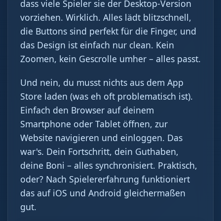
dass viele Spieler sie der Desktop-Version
vorziehen. Wirklich. Alles lädt blitzschnell,
die Buttons sind perfekt für die Finger, und
das Design ist einfach nur clean. Kein
Zoomen, kein Gescrolle umher – alles passt.
Und nein, du musst nichts aus dem App
Store laden (was eh oft problematisch ist).
Einfach den Browser auf deinem
Smartphone oder Tablet öffnen, zur
Website navigieren und einloggen. Das
war's. Dein Fortschritt, dein Guthaben,
deine Boni – alles synchronisiert. Praktisch,
oder? Nach Spielererfahrung funktioniert
das auf iOS und Android gleichermaßen
gut.