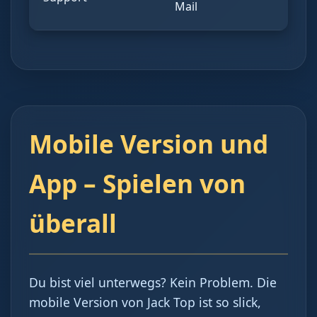
Mail
Mobile Version und
App – Spielen von
überall
Du bist viel unterwegs? Kein Problem. Die
mobile Version von Jack Top ist so slick,