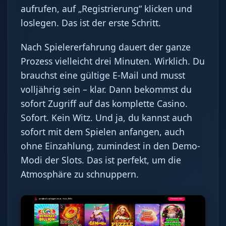
aufrufen, auf „Registrierung“ klicken und
loslegen. Das ist der erste Schritt.
Nach Spielererfahrung dauert der ganze
Prozess vielleicht drei Minuten. Wirklich. Du
brauchst eine gültige E-Mail und musst
volljährig sein – klar. Dann bekommst du
sofort Zugriff auf das komplette Casino.
Sofort. Kein Witz. Und ja, du kannst auch
sofort mit dem Spielen anfangen, auch
ohne Einzahlung, zumindest in den Demo-
Modi der Slots. Das ist perfekt, um die
Atmosphäre zu schnuppern.