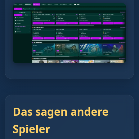
Das sagen andere
Spieler