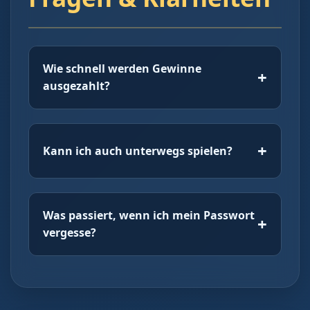
Wie schnell werden Gewinne
+
ausgezahlt?
Auszahlungen werden nach erfolgreicher
Verifizierung in der Regel innerhalb von 24
+
Kann ich auch unterwegs spielen?
Stunden bearbeitet. Die tatsächliche
Gutschrift auf Ihrem Konto hängt von der
gewählten Zahlungsmethode ab.
Ja, die mobile Version der Jack Top Website
ist für alle Geräte optimiert. Eine separate
Was passiert, wenn ich mein Passwort
+
App ist nicht nötig – einfach im Browser
vergesse?
einloggen und loslegen.
Keine Panik. Auf der Login-Seite gibt es
einen Link „Passwort vergessen“. Ein Klick,
du bekommst einen Reset-Link an deine E-