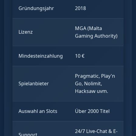
Gründungsjahr
2018
MGA (Malta
Lizenz
Gaming Authority)
Mindesteinzahlung
10 €
Pragmatic, Play'n
Spielanbieter
Go, Nolimit,
Hacksaw uvm.
Auswahl an Slots
Über 2000 Titel
24/7 Live-Chat & E-
Support