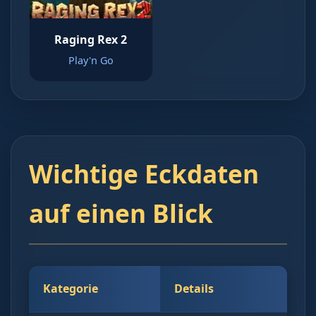
Raging Rex 2
Play'n Go
Wichtige Eckdaten
auf einen Blick
Kategorie
Details