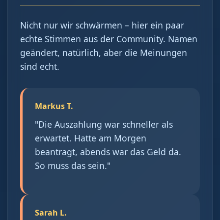
Nicht nur wir schwärmen – hier ein paar
echte Stimmen aus der Community. Namen
geändert, natürlich, aber die Meinungen
sind echt.
Markus T.
"Die Auszahlung war schneller als
erwartet. Hatte am Morgen
beantragt, abends war das Geld da.
So muss das sein."
Sarah L.