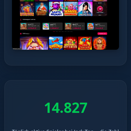
14.827